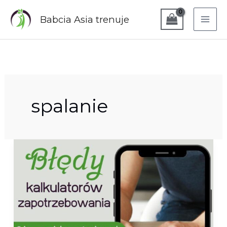
Przejdź
do
Babcia Asia trenuje
treści
spalanie
Błędy
kalkulatorów
zapotrzebowania
energetycznego