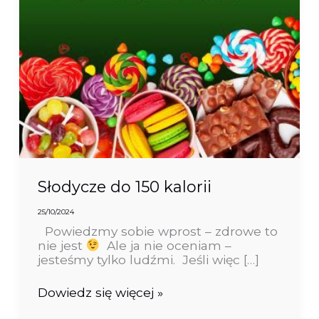
Słodycze do 150 kalorii
25/10/2024
Powiedzmy sobie wprost – zdrowe to
nie jest
Ale ja nie oceniam –
jesteśmy tylko ludźmi. Jeśli więc […]
Dowiedz się więcej »