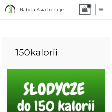
Przejdź
do
Babcia Asia trenuje
treści
150kalorii
Słodycze
do
150
kalorii