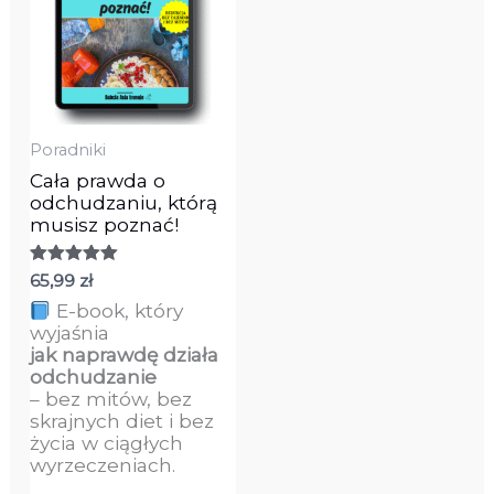
Poradniki
Cała prawda o
odchudzaniu, którą
musisz poznać!
Oceniono
65,99
zł
5.00
E-book, który
na 5
wyjaśnia
jak naprawdę działa
odchudzanie
– bez mitów, bez
skrajnych diet i bez
życia w ciągłych
wyrzeczeniach.