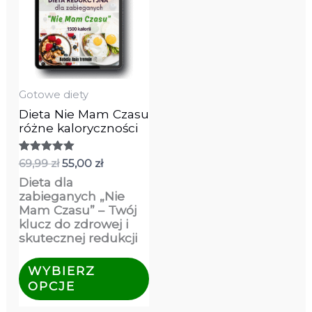
wariantów.
Opcje
można
wybrać
na
stronie
produktu
Gotowe diety
Dieta Nie Mam Czasu
różne kaloryczności
Oceniono
69,99
zł
55,00
zł
5.00
Dieta dla
na 5
zabieganych „Nie
Mam Czasu” – Twój
klucz do zdrowej i
skutecznej redukcji
WYBIERZ
OPCJE