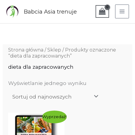
Przejdź
do
Babcia Asia trenuje
treści
Strona główna
/
Sklep
/ Produkty oznaczone
“dieta dla zapracowanych”
dieta dla zapracowanych
Wyświetlanie jednego wyniku
Ten
Pierwotna
Aktualna
Wyprzedaż!
produkt
cena
cena
ma
wynosiła:
wynosi:
wiele
69,99 zł.
55,00 zł.