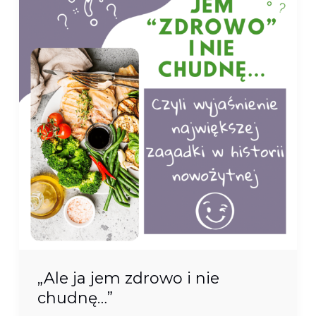
jem
zdrowo
i
nie
chudnę…”
„Ale ja jem zdrowo i nie
chudnę…”