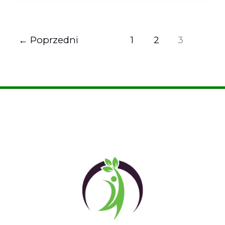
←
Poprzedni
1
2
3