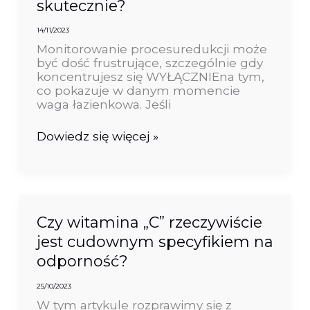
skutecznie?
14/11/2023
Monitorowanie procesuredukcji może
być dość frustrujące, szczególnie gdy
koncentrujesz się WYŁĄCZNIEna tym,
co pokazuje w danym momencie
waga łazienkowa. Jeśli
Dowiedz się więcej »
Czy
Czy witamina „C” rzeczywiście
witamina
jest cudownym specyfikiem na
„C”
odporność?
rzeczywiście
jest
cudownym
25/10/2023
specyfikiem
W tym artykule rozprawimy się z