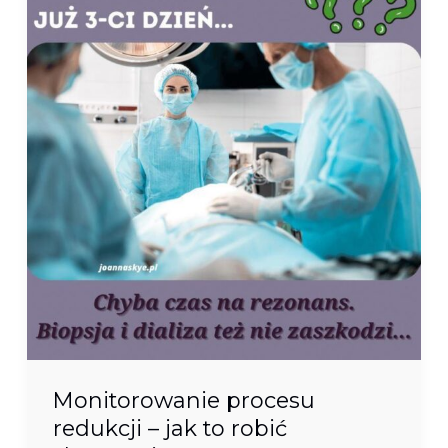
redukcji
–
jak
to
robić
skutecznie?
Monitorowanie procesu
redukcji – jak to robić