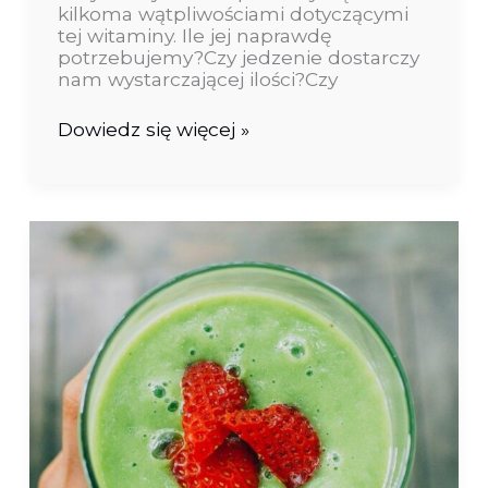
na
kilkoma wątpliwościami dotyczącymi
odporność?
tej witaminy. Ile jej naprawdę
potrzebujemy?Czy jedzenie dostarczy
nam wystarczającej ilości?Czy
Dowiedz się więcej »
Jak
dobrze
wstać
skoro
świt
i
iść
na
trening
:)