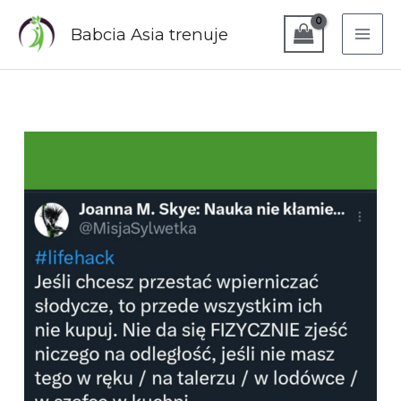
Przejdź
do
Babcia Asia trenuje
treści
Czy
cukier
uzależnia?