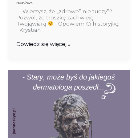
20/03/2024
Wierzysz, że „zdrowe” nie tuczy”?
Pozwól, że troszkę zachwieję
Twojąwiarą
Opowiem Ci historyjkę:
Krystian
Dowiedz się więcej »
Zagubieni
w
sieci,
czyli
diagnozy
na
forach
internetowych…