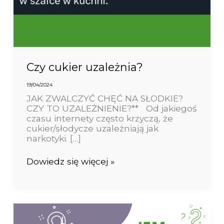
Czy cukier uzależnia?
19/04/2024
JAK ZWALCZYĆ CHĘĆ NA SŁODKIE?
CZY TO UZALEŻNIENIE?** Od jakiegoś
czasu internety często krzyczą, że
cukier/słodycze uzależniają jak
narkotyki. […]
Dowiedz się więcej »
„Ale
ja